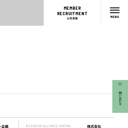
MEMBER
RECRUITMENT
会員募集
CONCEPT
MEMBER
お問い合わせ
コンセプト
会員
パートナー
メンター
ABOUT
SICについて
EVENT
ト企画
株式会社
BUSINESS ALLIANCE PARTNE