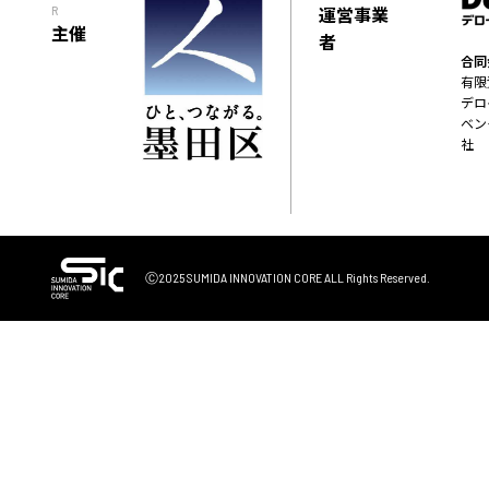
運営事業
R
主催
者
合同
有限
デロ
ベン
社
Ⓒ2025 SUMIDA INNOVATION CORE
ALL Rights Reserved.