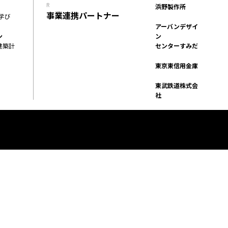
R
浜野製作所
イベント
FACILITY
事業連携パートナー
学び
施設
アーバンデザイ
REPORT
ン
ン
建築計
センターすみだ
プロジェクト・
SERVICE
活動紹介
PROGRAM
東京東信用金庫
機能・プログラム
ACCESS
東武鉄道株式会
社
アクセス
ACCELERATION
PROGRAM
アクセラレーション
プログラム