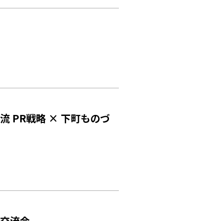
流 PR戦略 × 下町ものづ
CONCEPT
MEMBER
コンセプト
会員
パートナー
メンター
ABOUT
SICについて
EVENT
イベント
FACILITY
施設
REPORT
康交流会