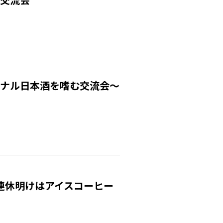
プロジェクト・
SERVICE
活動紹介
PROGRAM
機能・プログラム
ACCESS
アクセス
ACCELERATION
PROGRAM
リジナル日本酒を嗜む交流会〜
アクセラレーション
プログラム
休明けはアイスコーヒー