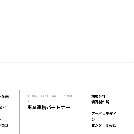
ト企画
株式会社
BUSINESS ALLIANCE PARTNE
R
浜野製作所
事業連携パートナー
学び
アーバンデザイ
ン
ン
建築計
センターすみだ