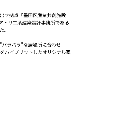
み出す拠点「墨田区産業共創施設
躍するアトリエ系建築設計事務所である
た。
”バラバラ”な居場所に合わせ
クをハイブリットしたオリジナル家
CONCEPT
MEMBER
コンセプト
会員
パートナー
メンター
ABOUT
SICについて