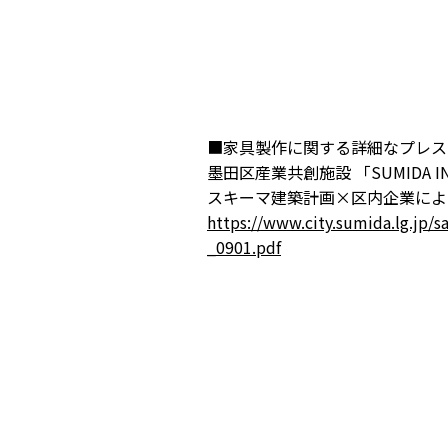
■家具製作に関する詳細なプレス
墨田区産業共創施設 「SUMIDA INN
スキーマ建築計画×区内企業によ
https://www.city.sumida.lg.jp/
_0901.pdf