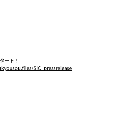
EVENT
イベント
FACILITY
施設
REPORT
プロジェクト・
SERVICE
活動紹介
PROGRAM
機能・プログラム
ACCESS
タート！
アクセス
kyousou.files/SIC_pressrelease
ACCELERATION
PROGRAM
アクセラレーション
プログラム