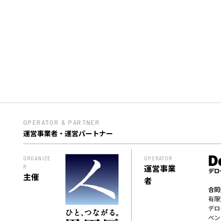
OPERATOR & PARTNER
運営事業者・運営パートナー
ORGANIZE
OPERATOR
運営事業
R
主催
者
合同
有限
デロ
ベン