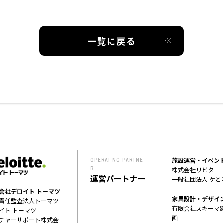
一覧に戻る
施設運営・イベン
OPERATING PARTNE
R
株式会社リビタ
運営パートナー
一般社団法人 ケと
会社デロイト トーマツ
家具設計・デザイ
責任監査法人トーマツ
有限会社スキーマ
イト トーマツ
画
チャーサポート株式会