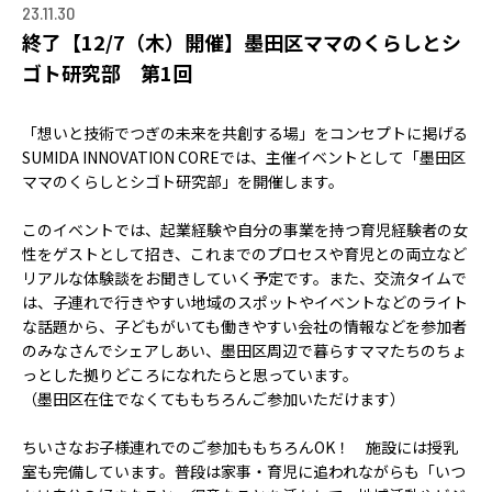
ACCELERATION
23.11.30
終了【12/7（木）開催】墨田区ママのくらしとシ
PROGRAM
ゴト研究部 第1回
アクセラレーション
プログラム
「想いと技術でつぎの未来を共創する場」をコンセプトに掲げる
SUMIDA INNOVATION COREでは、主催イベントとして「墨田区
MEMBER
ママのくらしとシゴト研究部」を開催します。
会員
パートナー
このイベントでは、起業経験や自分の事業を持つ育児経験者の女
メンター
性をゲストとして招き、これまでのプロセスや育児との両立など
リアルな体験談をお聞きしていく予定です。また、交流タイムで
は、子連れで行きやすい地域のスポットやイベントなどのライト
EVENT
な話題から、子どもがいても働きやすい会社の情報などを参加者
イベント
のみなさんでシェアしあい、墨田区周辺で暮らすママたちのちょ
っとした拠りどころになれたらと思っています。
REPORT
（墨田区在住でなくてももちろんご参加いただけます）
プロジェクト・
ちいさなお子様連れでのご参加ももちろんOK！ 施設には授乳
活動紹介
室も完備しています。普段は家事・育児に追われながらも「いつ