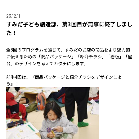
ACCELERATION
PROGRAM
23.12.11
アクセラレーション
すみだ子ども創造部、第3回目が無事に終了しまし
プログラム
た！
MEMBER
全8回のプログラムを通じて、すみだのお店の商品をより魅力的
会員
に伝えるための「商品パッケージ」「紹介チラシ」「看板」「屋
台」のデザインを考えてカタチにします。
パートナー
メンター
前半4回は、『商品パッケージと紹介チラシをデザインしよ
う』！
EVENT
イベント
REPORT
プロジェクト・
活動紹介