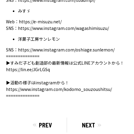
SNS：
https://www.instagram.com/sbaumpr/
みすゞ
Web：https://
e-misuzu.net/
SNS：https://
www.instagram.com/wagashimisuzu/
洋菓子工房サンレモン
SNS：https://
www.instagram.com/oshiage.sunlemon/
==============
▶︎すみだ子ども創造部の最新情報は公式LINEアカウントから！
https://lin.ee/JGrLGSq
▶︎活動の様子はinstagramから！
https://www.instagram.com/kodomo_souzoushitsu/
==============
PREV
NEXT