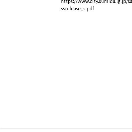
https://www.city.sumida.lg.jp
ssrelease_s.pdf