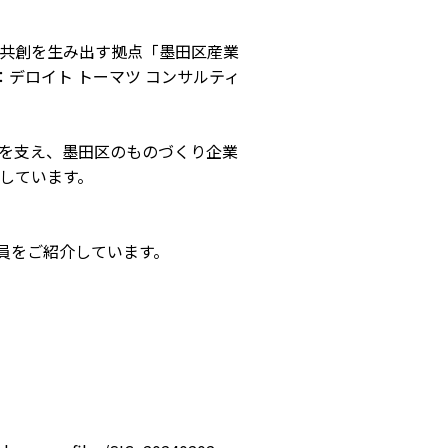
共創を生み出す拠点「墨田区産業
運営：デロイト トーマツ コンサルティ
を支え、墨田区のものづくり企業
しています。
CONCEPT
MEMBER
会員をご紹介しています。
コンセプト
会員
パートナー
メンター
ABOUT
SICについて
EVENT
イベント
FACILITY
施設
REPORT