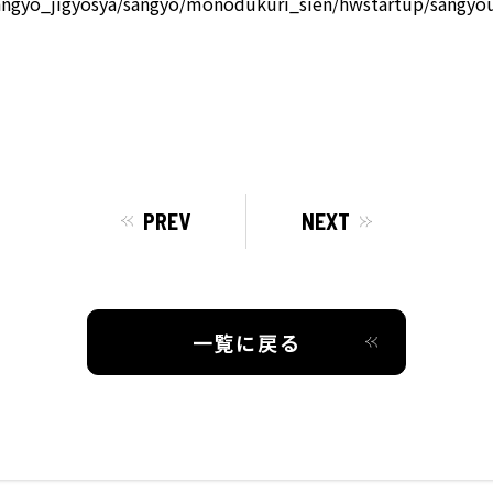
/sangyo_jigyosya/sangyo/monodukuri_sien/hwstartup/sangyo
PREV
NEXT
一覧に戻る