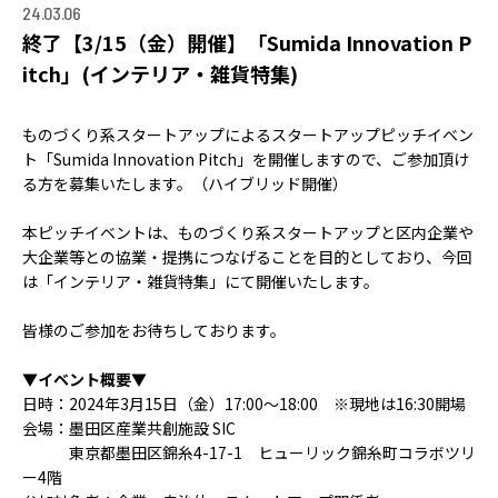
ACCELERATION
24.03.06
終了【3/15（金）開催】「Sumida Innovation P
PROGRAM
itch」(インテリア・雑貨特集)
アクセラレーション
プログラム
ものづくり系スタートアップによるスタートアップピッチイベン
ト「Sumida Innovation Pitch」を開催しますので、ご参加頂け
MEMBER
る方を募集いたします。（ハイブリッド開催）
会員
パートナー
本ピッチイベントは、ものづくり系スタートアップと区内企業や
メンター
大企業等との協業・提携につなげることを目的としており、今回
は「インテリア・雑貨特集」にて開催いたします。
EVENT
皆様のご参加をお待ちしております。
イベント
▼イベント概要▼
REPORT
日時：2024年3月15日（金）17:00～18:00 ※現地は16:30開場
会場：墨田区産業共創施設 SIC
プロジェクト・
東京都墨田区錦糸4-17-1 ヒューリック錦糸町コラボツリ
活動紹介
ー4階