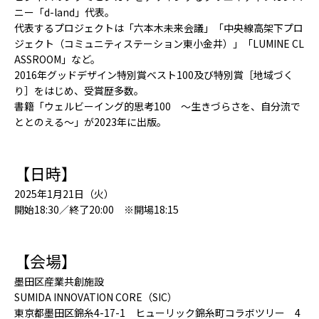
ニー「d-land」代表。
代表するプロジェクトは「六本木未来会議」「中央線高架下プロ
ジェクト（コミュニティステーション東小金井）」「LUMINE CL
ASSROOM」など。
2016年グッドデザイン特別賞ベスト100及び特別賞［地域づく
り］をはじめ、受賞歴多数。
書籍「ウェルビーイング的思考100 〜生きづらさを、自分流で
ととのえる〜」が2023年に出版。
【日時】
2025年1月21日（火）
開始18:30／終了20:00 ※開場18:15
【会場】
墨田区産業共創施設
SUMIDA INNOVATION CORE（SIC）
東京都墨田区錦糸4-17-1 ヒューリック錦糸町コラボツリー 4