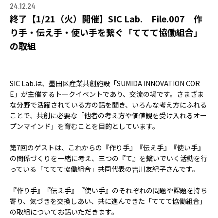
ACCELERATION
24.12.24
終了【1/21（火）開催】SIC Lab. File.007 作
PROGRAM
り手・伝え手・使い手を繋ぐ「ててて協働組合」
アクセラレーション
の取組
プログラム
MEMBER
SIC Lab.は、墨田区産業共創施設「SUMIDA INNOVATION COR
会員
E」が主催するトークイベントであり、交流の場です。さまざま
パートナー
な分野で活躍されている方の話を聞き、いろんな考え方にふれる
メンター
ことで、共創に必要な「他者の考え方や価値観を受け入れるオー
プンマインド」を育むことを目的としています。
EVENT
第7回のゲストは、これからの『作り手』『伝え手』『使い手』
イベント
の関係づくりを一緒に考え、三つの『て』を繋いでいく活動を行
っている「ててて協働組合」共同代表の吉川友紀子さんです。
REPORT
『作り手』『伝え手』『使い手』のそれぞれの問題や課題を持ち
プロジェクト・
寄り、気づきを交換しあい、共に進んできた「ててて協働組合」
活動紹介
の取組についてお話いただきます。