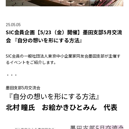
ACCELERATION
PROGRAM
アクセラレーション
25.05.05
プログラム
SIC会員企画【5/23（金）開催】墨田支部5月交流
会 『自分の想いを形にする方法』
MEMBER
会員
SIC会員の一般社団法人東京中小企業家同友会墨田支部が主催す
パートナー
るイベントをご紹介します。
メンター
・・・
EVENT
墨田支部5月交流会
イベント
『自分の想いを形にする方法』
REPORT
北村 瞳氏 お絵かきひとみん 代表
プロジェクト・
活動紹介