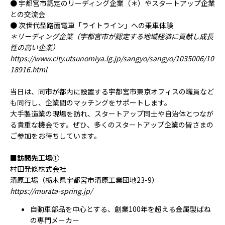
● 宇都宮市認定のリーディング企業（＊）やスタートアップ企業
ACCESS
との交流会
● 次世代型路面電車「ライトライン」への乗車体験
アクセス
＊リーディング企業（宇都宮市が認定する地域経済に貢献し成長
性の高い企業）
https://www.city.utsunomiya.lg.jp/sangyo/sangyo/1035006/10
18916.html
当日は、同市が都内に設置する宇都宮市東京オフィスの職員など
も同行し、企業間のマッチングをサポートします。
大手製造業の現場を訪れ、スタートアップ同士や自治体とつなが
る貴重な機会です。ぜひ、多くのスタートアップ企業の皆さまの
ご参加をお待ちしています。
■訪問先工場①
村田発條株式会社
清原工場（栃木県宇都宮市清原工業団地23-9）
https://murata-spring.jp/
自動車部品を中心とする、創業100年を超える金属製ばね
の専門メーカー