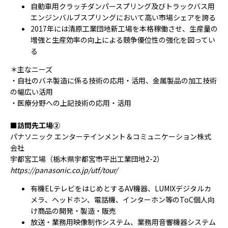
自動車用クラッチダンパースプリング及びトラックバス用
エンジンバルブスプリングにおいて高い市場シェアを誇る
2017年には清原工業団地新工場を本格稼働させ、生産量の
増強と生産効率の向上による競争優位性の強化を図ってい
る
＊主なニーズ
・自社のバネ製造に係る技術の応用・活用、金属製品の加工技術
の幅広い活用
・医療分野への上記技術の応用・活用
■訪問先工場②
パナソニック エンターテインメント＆コミュニケーション株式
会社
宇都宮工場（栃木県宇都宮市平出工業団地2-2）
https://panasonic.co.jp/utf/tour/
有機ELテレビをはじめとするAV機器、LUMIXデジタルカ
メラ、ヘッドホン、電話機、インターホン等のToC個人向
け商品の開発・製造・販売
放送・業務用映像制作システム、業務用音響機器システム