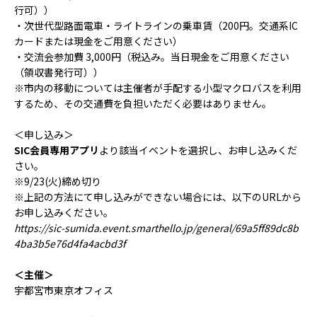
行可））
・次世代型路面電車・ライトラインの乗車賃（200円。交通系IC
カードまたは現金をご用意ください）
・交流会参加費 3,000円（税込み。当日現金をご用意ください
（領収書発行可））
※市内の移動については主催者が手配する小型マクロバスを利用
するため、その交通費を負担いただく必要はありません。
＜申し込み＞
SIC会員専用アプリ
より該当イベントを選択し、お申し込みくだ
さい。
※9/23(火)締め切り
※上記の方法にて申し込みができない場合には、以下のURLから
お申し込みください。
https://sic-sumida.event.smarthello.jp/general/69a5ff89dc8b
4ba3b5e76d4fa4acbd3f
＜主催＞
宇都宮市東京オフィス