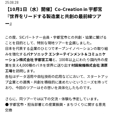
ACCELERATION
25.08.28
【10月1日（水）開催】Co-Creation in 宇都宮
PROGRAM
『世界をリードする製造業と共創の最前線ツア
アクセラレーション
ー』
プログラム
MEMBER
この度、SICパートナー会員・宇都宮市との共創・協業に繋げる
ことを目的として、特別な現地ツアーを企画しました。
会員
日本を代表する企業のひとつでオープンイノベーションの取り組
パートナー
みを強化する
パナソニック エンターテインメント＆コミュニケ
メンター
ーション株式会社 宇都宮工場
と、100年以上にわたり国内外の産
業を支え4,000種のバネを世界に送り出す
村田発條株式会社 清原
EVENT
工場
を訪問します。
各社はデータ活用や自社技術の応用などにおいて、スタートアッ
イベント
プ企業との連携・共創を積極的に進めたいというニーズを持って
おり、今回のツアーはその想いを具体化したものです。
REPORT
さらに、同ツアーでは以下の交流・体験も予定しています。
プロジェクト・
● 宇都宮市・担当部署との産業振興・まちづくりに関する意見
活動紹介
交換