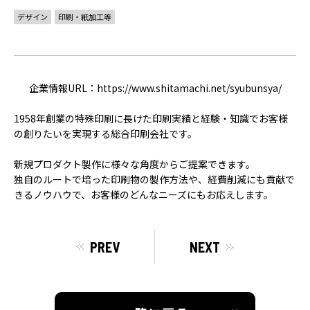
ACCELERATION
デザイン
印刷・紙加工等
PROGRAM
アクセラレーション
プログラム
企業情報URL：
https://www.shitamachi.net/syubunsya/
MEMBER
1958年創業の特殊印刷に長けた印刷実績と経験・
知識でお客様
会員
の創りたいを実現する総合印刷会
社
です。
パートナー
メンター
新規プロダクト製作に様々な角度からご提案できます。
独自のルートで培った印刷物の製作方法や、
経費削減にも貢献で
EVENT
きるノウハウで、
お客様のどんなニーズにもお応えします。
イベント
PREV
NEXT
REPORT
プロジェクト・
活動紹介