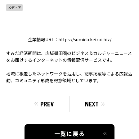
ACCELERATION
メディア
PROGRAM
アクセラレーション
プログラム
企業情報URL：
https://sumida.keizai.biz/
MEMBER
すみだ経済新聞は、広域墨田圏のビジネス＆カルチャーニュース
会員
をお届けするインターネットの情報配信サービスです。
パートナー
メンター
地域に根差したネットワークを活用し、記事掲載等による広報活
動、コミュニティ形成を得意領域としています。
EVENT
イベント
PREV
NEXT
REPORT
プロジェクト・
活動紹介
一覧に戻る