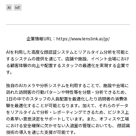
ACCELERATION
AI
IoT
PROGRAM
アクセラレーション
プログラム
企業情報URL：
https://www.lenslink.ai/jp/
MEMBER
AIを利用した高度な顔認証システムとリアルタイム分析を可能と
会員
するシステムの提供を通じて、店舗や施設、イベント会場におけ
パートナー
る顧客体験の向上や配置するスタッフの最適化を実現する企業で
メンター
す。
EVENT
独自のAIカメラや分析システムを利用することで、施設や会場に
訪れた訪問客の行動パターンや特性等を分類・分析できるため、
イベント
1日の中でのスタッフの人員配置を最適化したり訪問者の消費体
験を最適化することが可能となります。加えて、それらのデータ
REPORT
をリアルタイムで分析・レポーティングできるため、ビジネス上
の素早い意思決定をサポートしています。また、オフィスや工場
プロジェクト・
における安全確保に欠かせない入退室の管理においても、 顔認識
活動紹介
技術の導入を通じた支援が可能です。