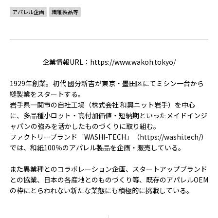
ACCELERATION
アパレル企画
繊維製品等
PROGRAM
アクセラレーション
プログラム
企業情報URL：
https://www.wakoh.tokyo/
MEMBER
1929年創業。初代 國分新吉が東京・墨田区にてミシン一台から
会員
縫製業をスタートする。
パートナー
岩手県一関市の自社工場（株式会社 和興ニット岩手）を中心
メンター
に、多品種小ロット・高付加価値・短納期といったメイドインジ
ャパンの強みを活かしたものづくりに取り組む。
EVENT
ファクトリーブランド「WASHI-TECH」（
https://washi.tech/
）
では、和紙100％のアパレル製品を企画・販売している。
イベント
また異業種とのコラボレーション企画、スタートアップブランド
REPORT
との協業、日本の各産地とのものづくり等、既存のアパレルOEM
の枠にとらわれない新たな業態にも積極的に挑戦している。
プロジェクト・
活動紹介