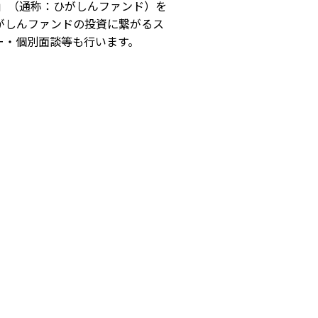
合」（通称：ひがしんファンド）を
プロジェクト・
SERVICE
がしんファンドの投資に繋がるス
活動紹介
PROGRAM
ー・個別面談等も行います。
機能・プログラム
ACCESS
アクセス
ACCELERATION
PROGRAM
アクセラレーション
プログラム