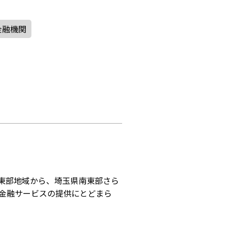
金融機関
CONCEPT
MEMBER
コンセプト
会員
パートナー
メンター
ABOUT
SICについて
の東部地域から、埼玉県南東部さら
EVENT
金融サービスの提供にとどまら
イベント
FACILITY
施設
REPORT