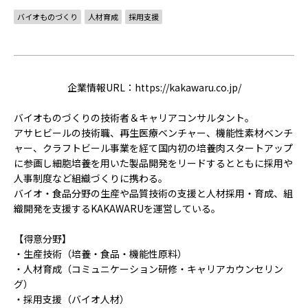
ACCELERATION
バイオものづくり
人材育成
採用支援
PROGRAM
アクセラレーション
プログラム
企業情報URL：
https://kakawaru.co.jp/
MEMBER
バイオものづくりの技術者＆キャリアコンサルタント。
会員
アサヒビールの技術職、再生医療ベンチャー、機能性素材ベンチ
パートナー
ャー、クラフトビール事業を経て国内初の培養肉スタートアップ
メンター
に参画し細胞培養を用いた製品開発をリードするとともに採用や
人事制度など組織づくりに携わる。
EVENT
バイオ・食品分野の生産や品質技術の支援と人材採用・育成、組
織開発を支援するKAKAWARUを運営している。
イベント
【得意分野】
REPORT
・生産技術（培養・食品・機能性原料）
・人材育成（コミュニケーション研修・キャリアカウンセリン
プロジェクト・
グ）
活動紹介
・採用支援（バイオ人材）