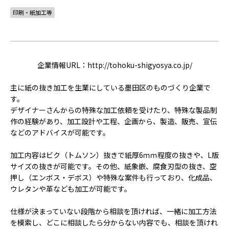
ACCELERATION
印刷・紙加工等
PROGRAM
アクセラレーション
プログラム
企業情報URL：
http://tohoku-shigyosya.co.jp/
MEMBER
主に紙の抜き加工を生業にしている墨田区のものづくり企業で
会員
す。
パートナー
デザイナーさんからの特殊な加工依頼を受けたり、特殊な製品制
メンター
作の経験があり、加工設計や工程、企画から、製造、販売、宣伝
などのアドバイスが可能です。
EVENT
加工内容はビク（トムソン）抜きで紙厚6ｍｍ程度の抜きや、L版
イベント
サイズの抜きが可能です。その他、紙象嵌、腐食刃型の抜き、空
押し（エンボス・デボス）や特殊な案件も行っており、化成品、
REPORT
ウレタンや革なども加工が可能です。
プロジェクト・
仕様が決まっていない段階から相談を頂ければ、一緒に加工方法
活動紹介
を模索し、どこに相談したら分からない内容でも、相談を頂けれ