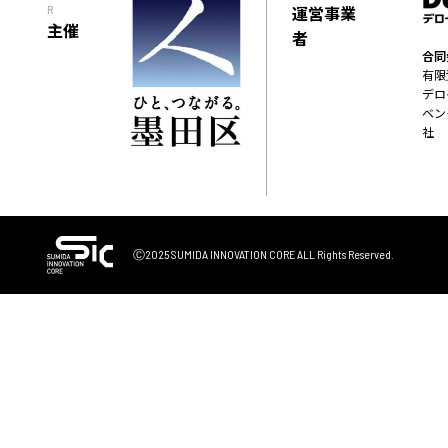
運営事業
R
主催
者
合同
有限
デロ
ベン
社
Ⓒ2025 SUMIDA INNOVATION CORE
ALL Rights Reserved.