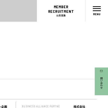
MEMBER
RECRUITMENT
会員募集
CONCEPT
MEMBER
お問い合わせ
コンセプト
会員
パートナー
メンター
ABOUT
SICについて
EVENT
ト企画
株式会社
BUSINESS ALLIANCE PARTNE