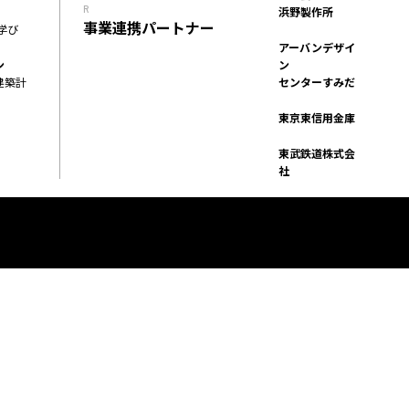
R
浜野製作所
イベント
FACILITY
事業連携パートナー
学び
施設
アーバンデザイ
REPORT
ン
ン
建築計
センターすみだ
プロジェクト・
SERVICE
活動紹介
PROGRAM
東京東信用金庫
機能・プログラム
ACCESS
東武鉄道株式会
社
アクセス
ACCELERATION
PROGRAM
アクセラレーション
プログラム