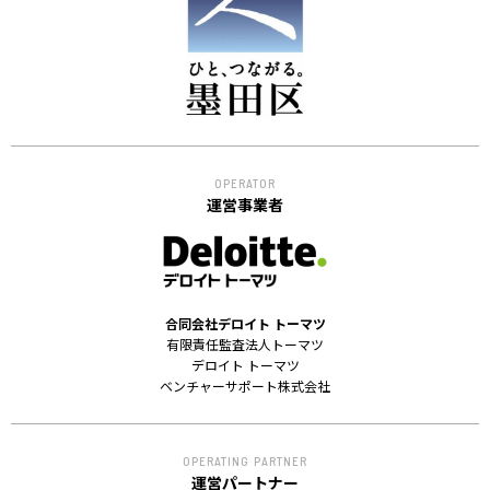
ACCELERATION
PROGRAM
アクセラレーション
プログラム
MEMBER
OPERATOR
会員
運営事業者
パートナー
メンター
EVENT
合同会社デロイト トーマツ
イベント
有限責任監査法人トーマツ
デロイト トーマツ
ベンチャーサポート株式会社
REPORT
プロジェクト・
活動紹介
OPERATING PARTNER
運営パートナー