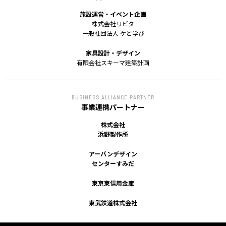
ACCESS
施設運営・イベント企画
株式会社リビタ
アクセス
一般社団法人 ケと学び
家具設計・デザイン
有限会社スキーマ建築計画
BUSINESS ALLIANCE PARTNER
事業連携パートナー
株式会社
浜野製作所
アーバンデザイン
センターすみだ
東京東信用金庫
東武鉄道株式会社