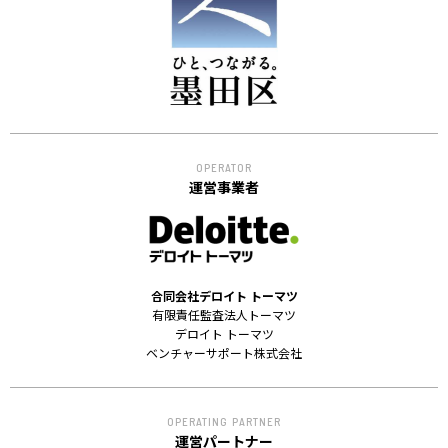
ACCELERATION
PROGRAM
アクセラレーション
プログラム
MEMBER
OPERATOR
会員
運営事業者
パートナー
メンター
EVENT
合同会社デロイト トーマツ
イベント
有限責任監査法人トーマツ
デロイト トーマツ
ベンチャーサポート株式会社
REPORT
プロジェクト・
活動紹介
OPERATING PARTNER
運営パートナー