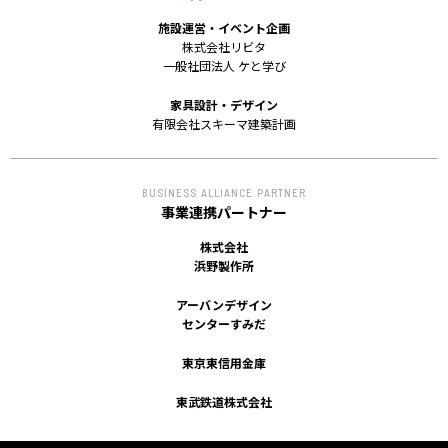
ACCESS
施設運営・イベント企画
株式会社リビタ
アクセス
一般社団法人 ケと学び
家具設計・デザイン
有限会社スキーマ建築計画
BUSINESS ALLIANCE PARTNER
事業連携パートナー
株式会社
浜野製作所
アーバンデザイン
センターすみだ
東京東信用金庫
東武鉄道株式会社