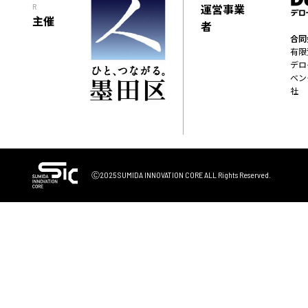
運営事業
R
主催
者
合同
有限
デロ
ベン
社
Ⓒ2025 SUMIDA INNOVATION CORE
ALL Rights Reserved.