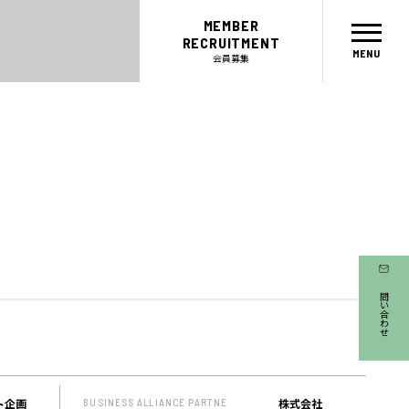
MEMBER
RECRUITMENT
会員募集
CONCEPT
MEMBER
お問い合わせ
コンセプト
会員
パートナー
メンター
ABOUT
SICについて
EVENT
ト企画
株式会社
BUSINESS ALLIANCE PARTNE