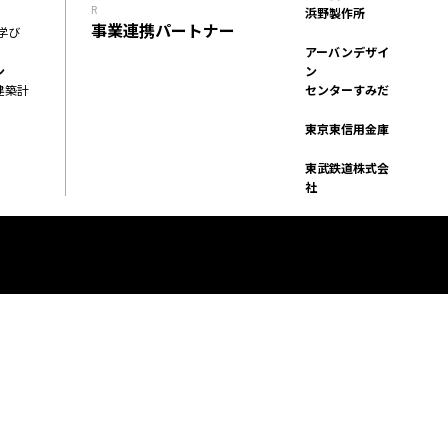
R
浜野製作所
イベント
FACILITY
事業連携パートナー
学び
施設
アーバンデザイ
REPORT
ン
ン
建築計
センターすみだ
プロジェクト・
SERVICE
活動紹介
PROGRAM
東京東信用金庫
機能・プログラム
ACCESS
東武鉄道株式会
社
アクセス
ACCELERATION
PROGRAM
アクセラレーション
プログラム