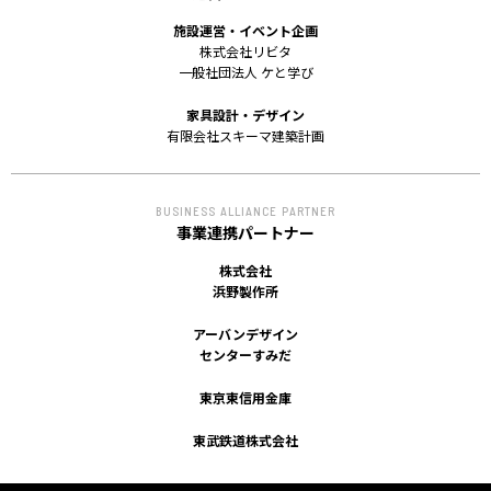
ACCESS
施設運営・イベント企画
株式会社リビタ
アクセス
一般社団法人 ケと学び
家具設計・デザイン
有限会社スキーマ建築計画
BUSINESS ALLIANCE PARTNER
事業連携パートナー
株式会社
浜野製作所
アーバンデザイン
センターすみだ
東京東信用金庫
東武鉄道株式会社