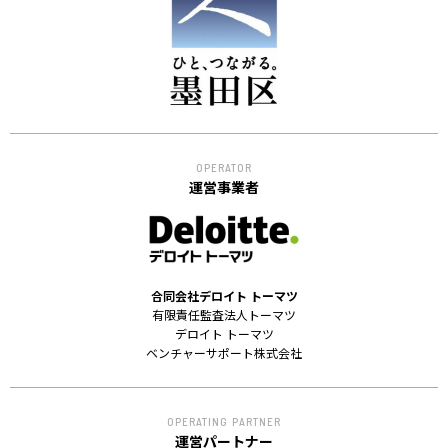
ACCELERATION
PROGRAM
アクセラレーション
プログラム
MEMBER
OPERATOR
会員
運営事業者
パートナー
メンター
EVENT
合同会社デロイト トーマツ
イベント
有限責任監査法人トーマツ
デロイト トーマツ
ベンチャーサポート株式会社
REPORT
プロジェクト・
活動紹介
OPERATING PARTNER
運営パートナー