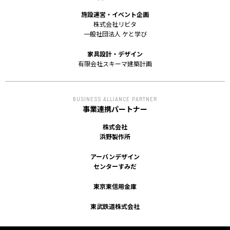
ACCESS
施設運営・イベント企画
株式会社リビタ
アクセス
一般社団法人 ケと学び
家具設計・デザイン
有限会社スキーマ建築計画
BUSINESS ALLIANCE PARTNER
事業連携パートナー
株式会社
浜野製作所
アーバンデザイン
センターすみだ
東京東信用金庫
東武鉄道株式会社