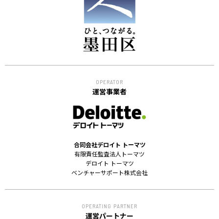
ACCELERATION
PROGRAM
アクセラレーション
プログラム
MEMBER
OPERATOR
会員
運営事業者
パートナー
メンター
EVENT
合同会社デロイト トーマツ
イベント
有限責任監査法人トーマツ
デロイト トーマツ
ベンチャーサポート株式会社
REPORT
プロジェクト・
活動紹介
OPERATING PARTNER
運営パートナー