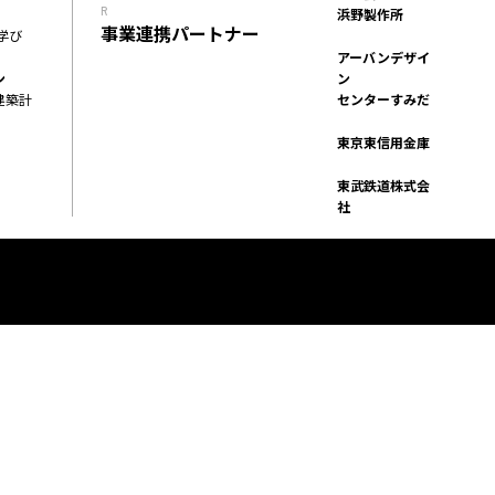
R
浜野製作所
イベント
FACILITY
事業連携パートナー
学び
施設
アーバンデザイ
REPORT
ン
ン
建築計
センターすみだ
プロジェクト・
SERVICE
活動紹介
PROGRAM
東京東信用金庫
機能・プログラム
ACCESS
東武鉄道株式会
社
アクセス
ACCELERATION
PROGRAM
アクセラレーション
プログラム