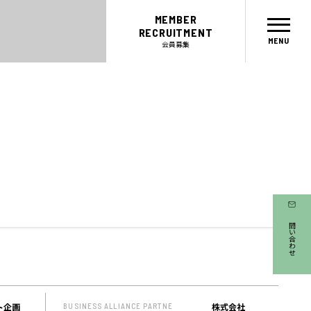
MEMBER
RECRUITMENT
会員募集
CONCEPT
MEMBER
お問い合わせ
コンセプト
会員
パートナー
メンター
ABOUT
SICについて
EVENT
ト企画
株式会社
BUSINESS ALLIANCE PARTNE