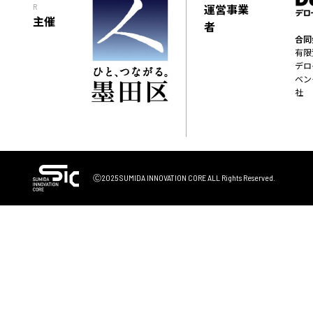
運営事業
R
主催
者
合同
有限
デロ
ベン
社
Ⓒ2025 SUMIDA INNOVATION CORE
ALL Rights Reserved.