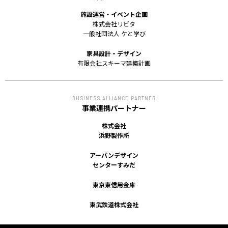
ACCESS
施設運営・イベント企画
株式会社リビタ
アクセス
一般社団法人 ケと学び
家具設計・デザイン
有限会社スキーマ建築計画
BUSINESS ALLIANCE PARTNER
事業連携パートナー
株式会社
浜野製作所
アーバンデザイン
センターすみだ
東京東信用金庫
東武鉄道株式会社