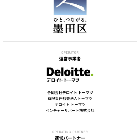
ACCELERATION
PROGRAM
アクセラレーション
プログラム
MEMBER
OPERATOR
会員
運営事業者
パートナー
メンター
EVENT
合同会社デロイト トーマツ
イベント
有限責任監査法人トーマツ
デロイト トーマツ
ベンチャーサポート株式会社
REPORT
プロジェクト・
活動紹介
OPERATING PARTNER
運営パートナー