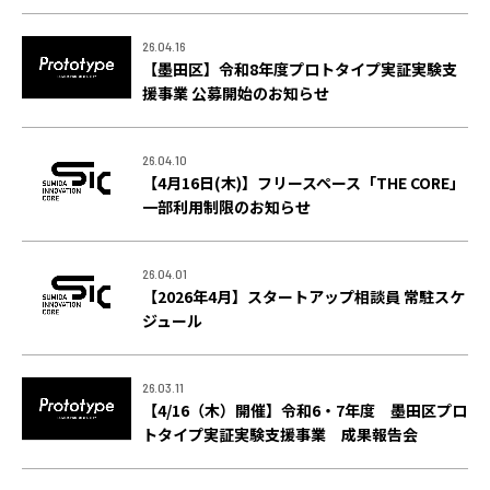
ACCELERATION
PROGRAM
26.04.16
【墨田区】令和8年度プロトタイプ実証実験支
アクセラレーション
援事業 公募開始のお知らせ
プログラム
MEMBER
26.04.10
【4月16日(木)】フリースペース「THE CORE」
会員
一部利用制限のお知らせ
パートナー
メンター
26.04.01
【2026年4月】スタートアップ相談員 常駐スケ
EVENT
ジュール
イベント
REPORT
26.03.11
【4/16（木）開催】令和6・7年度 墨田区プロ
プロジェクト・
トタイプ実証実験支援事業 成果報告会
活動紹介