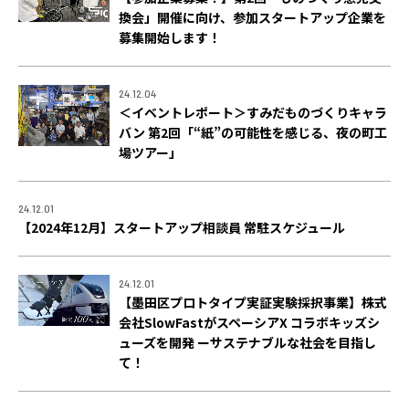
ACCELERATION
換会」開催に向け、参加スタートアップ企業を
PROGRAM
募集開始します！
アクセラレーション
プログラム
24.12.04
＜イベントレポート＞すみだものづくりキャラ
MEMBER
バン 第2回「“紙”の可能性を感じる、夜の町工
場ツアー」
会員
パートナー
メンター
24.12.01
【2024年12月】スタートアップ相談員 常駐スケジュール
EVENT
イベント
24.12.01
【墨田区プロトタイプ実証実験採択事業】株式
会社SlowFastがスペーシアX コラボキッズシ
REPORT
ューズを開発 ーサステナブルな社会を目指し
プロジェクト・
て！
活動紹介