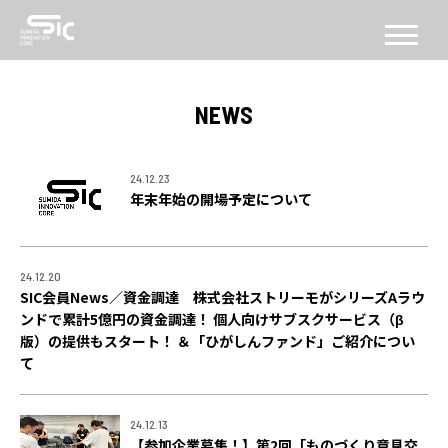
CONCEPT
NEWS
コンセプト
ABOUT
24.12.23
年末年始の開場予定について
SICについて
FACILITY
24.12.20
施設
SIC会員News／資金調達 株式会社ストリーモがシリーズAラウ
ンドで累計5億円の資金調達！ 個人向けサブスクサービス（β
SERVICE
版）の提供もスタート！ ＆「ひがしんファンド」ご紹介につい
て
PROGRAM
機能・プログラム
24.12.13
【参加企業募集！】第2回「ものづくり意見交