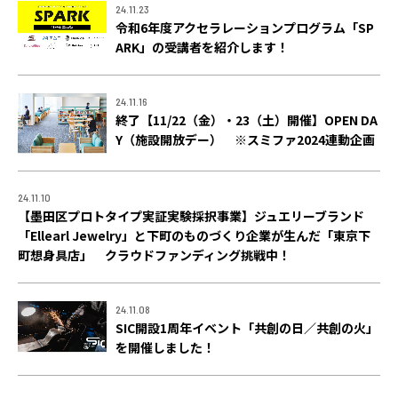
24.11.23
ACCESS
令和6年度アクセラレーションプログラム「SP
アクセス
ARK」の受講者を紹介します！
24.11.16
終了【11/22（金）・23（土）開催】OPEN DA
Y（施設開放デー） ※スミファ2024連動企画
24.11.10
【墨田区プロトタイプ実証実験採択事業】ジュエリーブランド
「Ellearl Jewelry」と下町のものづくり企業が生んだ「東京下
町想身具店」 クラウドファンディング挑戦中！
24.11.08
SIC開設1周年イベント「共創の日／共創の火」
を開催しました！