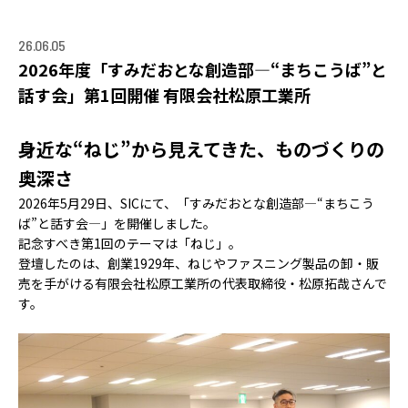
ACCELERATION
PROGRAM
26.06.05
2026年度「すみだおとな創造部―“まちこうば”と
アクセラレーション
プログラム
話す会」第1回開催 有限会社松原工業所
MEMBER
身近な“ねじ”から見えてきた、ものづくりの
会員
奥深さ
パートナー
2026年5月29日、SICにて、「すみだおとな創造部―“まちこう
メンター
ば”と話す会―」を開催しました。
記念すべき第1回のテーマは「ねじ」。
EVENT
登壇したのは、創業1929年、ねじやファスニング製品の卸・販
イベント
売を手がける有限会社松原工業所の代表取締役・松原拓哉さんで
す。
REPORT
プロジェクト・
活動紹介